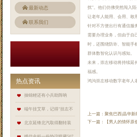
最新动态
扰”。他们仿佛突然闯入
让老年人能用、会用、敢
联系我们
针对不方便出行有通信服
需要办理业务，但由于自
时，还围绕防诈、智能手
群体数智化认识与感知。
未来，崇左移动将持续延
福感。
热点资讯
鸿沟崇左移动数字老年人
抽锦鲤还有小兵助阵呐
喊？整活直播拿到第一？率土
端午挂艾草，记得“挂左不
上一篇：
聚焦巴西|晶华新能源
下一篇：
【男人的情怀原创
你真搞了波大的_虎符_玩家_游
挂右”，如何区分左右？千万别
北京延锋北汽取得翻转装
戏
搞错了
配框架专利，避免人工搬运节
维信金科一份协议暗藏507