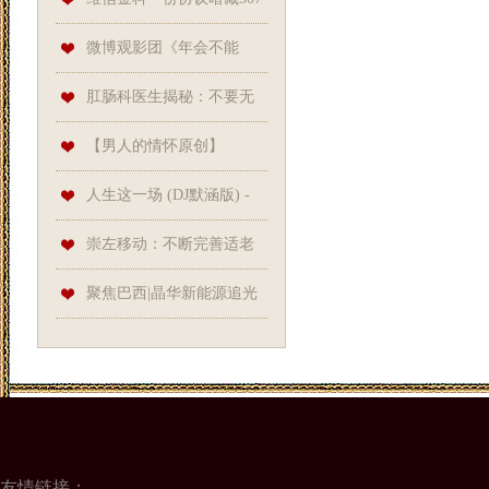
拍浪费
份“子合同”, 贷款用途竟可“随
微博观影团《年会不能
机”默认
停！》北京首映免费抢票
肛肠科医生揭秘：不要无
脑乱吃减肥益生菌
【男人的情怀原创】
【flash音画欣赏18】转轴音画
人生这一场 (DJ默涵版) -
——江南情
红蔷薇//Lrc同步歌词音乐
崇左移动：不断完善适老
化信息服务助力弥合数字鸿沟
聚焦巴西|晶华新能源追光
南美 精彩亮相Intersolar
友情链接：