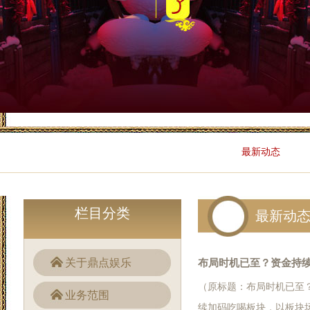
最新动态
栏目分类
最新动
关于鼎点娱乐
布局时机已至？资金持续加
（原标题：布局时机已至？资
板块利好频现
业务范围
续加码吃喝板块，以板块场