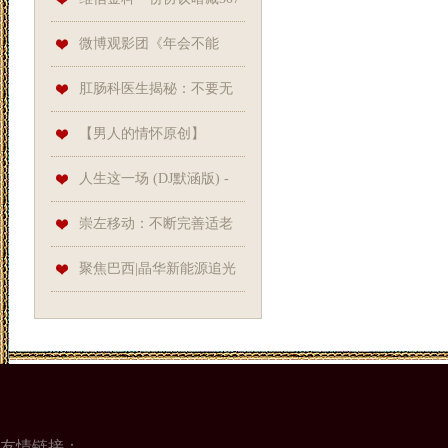
拍浪费
份“子合同”, 贷款用途竟可“随
微博观影团《年会不能
机”默认
停！》北京首映免费抢票
肛肠科医生揭秘：不要无
脑乱吃减肥益生菌
【男人的情怀原创】
【flash音画欣赏18】转轴音画
人生这一场 (DJ默涵版) -
——江南情
红蔷薇//Lrc同步歌词音乐
崇左移动：不断完善适老
化信息服务助力弥合数字鸿沟
聚焦巴西|晶华新能源追光
南美 精彩亮相Intersolar
友情链接：