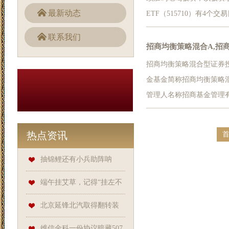
最新动态
ETF（515710）有4个
额更是超过1800万元。
联系我们
前板块配置价值或较为突出
招商均衡策略混合A,招
招商均衡策略混合型证券
金合同生效公告
金基金简称招商均衡策略混合
管理人名称招商基金管理
《公开募集证券投资基金
均衡策略混合型证券投资
热点资讯
属分...
抽锦鲤还有小兵助阵呐
喊？整活直播拿到第一？率土
端午挂艾草，记得“挂左不
你真搞了波大的_虎符_玩家_游
挂右”，如何区分左右？千万别
北京延锋北汽取得翻转装
戏
搞错了
配框架专利，避免人工搬运节
维信金科一份协议暗藏507